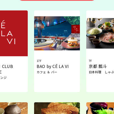
17F
7F
I CLUB
BAO by CÉ LA VI
京都 瓢斗
E
カフェ ＆ バー
日本料理 しゃ
ウンジ