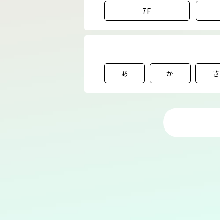
7F
あ
か
さ