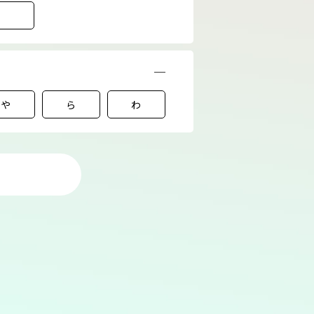
や
ら
わ