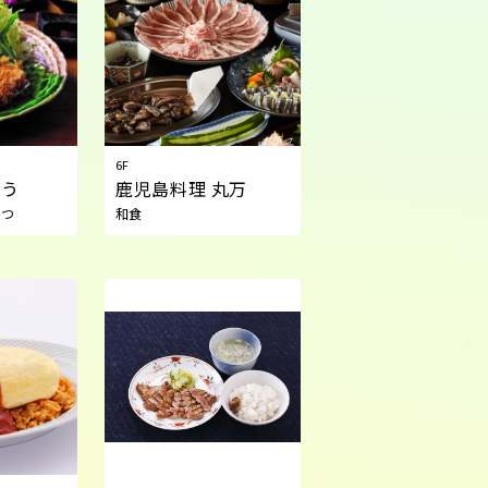
6F
とう
鹿児島料理 丸万
かつ
和食