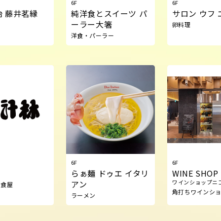
6F
6F
治 藤井茗縁
純洋食とスイーツ パ
サロン ウフ 
ーラー大箸
卵料理
洋食・パーラー
6F
6F
らぁ麺 ドゥエ イタリ
WINE SHOP 
アン
ワインショップニ
定食屋
角打ちワインシ
ラーメン