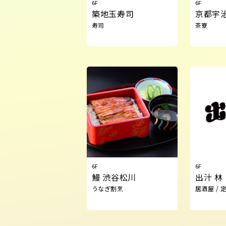
6F
6F
築地玉寿司
京都宇
寿司
茶寮
6F
6F
鰻 渋谷松川
出汁 林
うなぎ割烹
居酒屋 / 