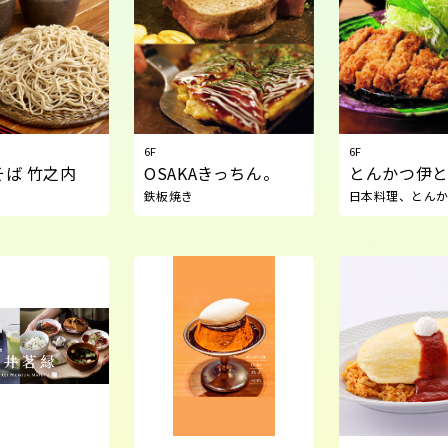
6F
6F
そば 竹之内
OSAKAきっちん。
とんかつ伊
鉄板焼き
日本料理、とん