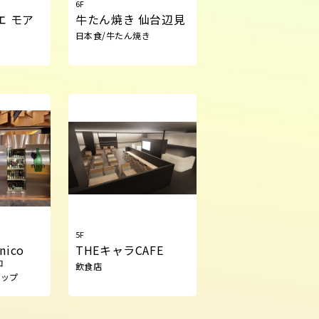
6F
エ モア
牛たん焼き 仙台辺見
日本食/牛たん焼き
5F
nico
THEキャラCAFE
コ
飲食店
ョップ