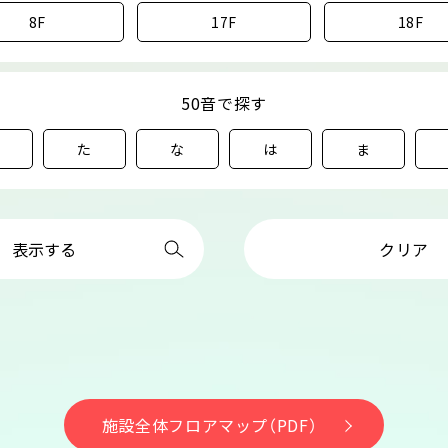
8F
17F
18F
50音で探す
た
な
は
ま
表示する
クリア
施設全体フロアマップ（PDF）