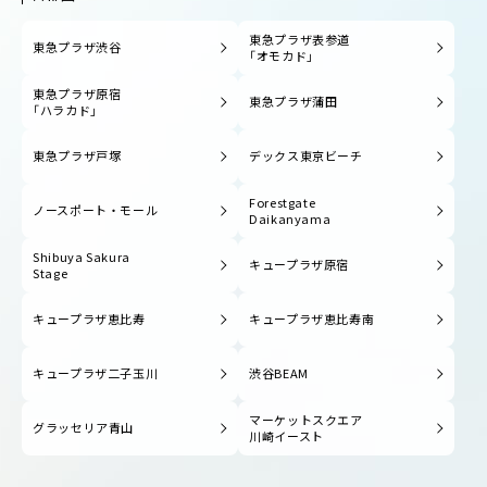
東急プラザ表参道
東急プラザ渋谷
「オモカド」
東急プラザ原宿
東急プラザ蒲田
「ハラカド」
東急プラザ戸塚
デックス東京ビーチ
Forestgate
ノースポート・モール
Daikanyama
Shibuya Sakura
キュープラザ原宿
Stage
キュープラザ恵比寿
キュープラザ恵比寿南
キュープラザ二子玉川
渋谷BEAM
マーケットスクエア
グラッセリア青山
川崎イースト