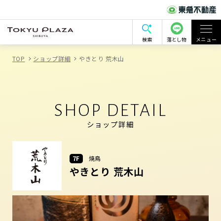
検索
落とし物
メニュー
TOP
ショップ詳細
やきとり 荒木山
SHOP DETAIL
ショップ詳細
7F
焼鳥
やきとり 荒木山