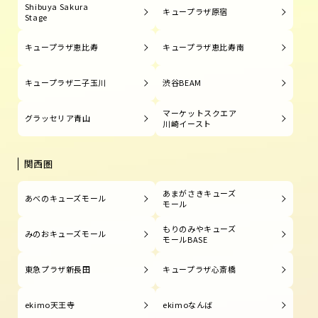
Shibuya Sakura
キュープラザ原宿
Stage
キュープラザ恵比寿
キュープラザ恵比寿南
キュープラザ二子玉川
渋谷BEAM
マーケットスクエア
グラッセリア青山
川崎イースト
関西圏
あまがさきキューズ
あべのキューズモール
モール
もりのみやキューズ
みのおキューズモール
モールBASE
東急プラザ新長田
キュープラザ心斎橋
ekimo天王寺
ekimoなんば