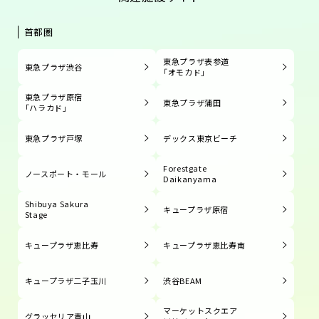
首都圏
東急プラザ表参道
東急プラザ渋谷
「オモカド」
東急プラザ原宿
東急プラザ蒲田
「ハラカド」
東急プラザ戸塚
デックス東京ビーチ
Forestgate
ノースポート・モール
Daikanyama
Shibuya Sakura
キュープラザ原宿
Stage
キュープラザ恵比寿
キュープラザ恵比寿南
キュープラザ二子玉川
渋谷BEAM
マーケットスクエア
グラッセリア青山