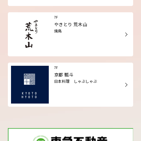
7F
やきとり 荒木山
焼鳥
7F
京都 瓢斗
日本料理 しゃぶしゃぶ