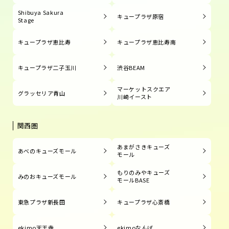
Shibuya Sakura
キュープラザ原宿
Stage
キュープラザ恵比寿
キュープラザ恵比寿南
キュープラザ二子玉川
渋谷BEAM
マーケットスクエア
グラッセリア青山
川崎イースト
関西圏
あまがさきキューズ
あべのキューズモール
モール
もりのみやキューズ
みのおキューズモール
モールBASE
東急プラザ新長田
キュープラザ心斎橋
ekimo天王寺
ekimoなんば