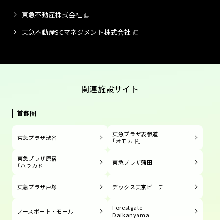
東急不動産株式会社
東急不動産SCマネジメント株式会社
関連施設サイト
首都圏
東急プラザ表参道
東急プラザ渋谷
「オモカド」
東急プラザ原宿
東急プラザ蒲田
「ハラカド」
東急プラザ戸塚
デックス東京ビーチ
Forestgate
ノースポート・モール
Daikanyama