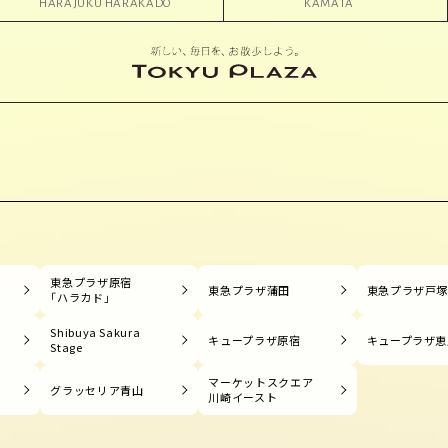
HARAJUKU HARAKADO
KAMATA
東急プラザ原宿
東急プラザ蒲田
東急プラザ戸
「ハラカド」
Shibuya Sakura
キュープラザ原宿
キュープラザ恵
Stage
マーケットスクエア
グラッセリア青山
川崎イースト