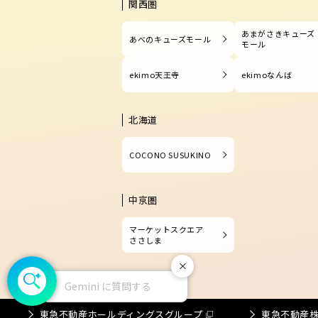
関西圏
あまがさきキューズ
あべのキューズモール
モール
ekimo天王寺
ekimoなんば
北海道
COCONO SUSUKINO
中京圏
マーケットスクエア
ささしま
閉じる
Gemini に質問する
東急不動産ホールディングスグループ
東急不動産