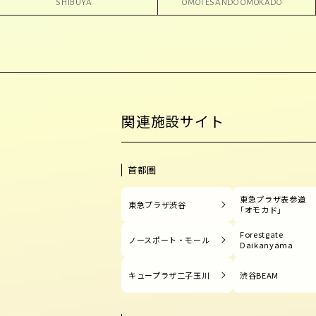
SHIBUYA
OMOTESANDO OMOKADO
関連施設サイト
首都圏
東急プラザ表参道
東急プラザ渋谷
「オモカド」
Forestgate
ノースポート・モール
Daikanyama
キュープラザ二子玉川
渋谷BEAM