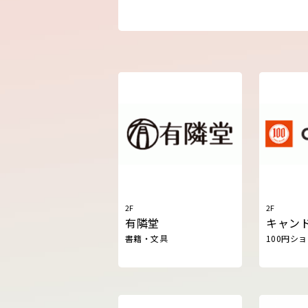
2F
2F
有隣堂
キャン
書籍・文具
100円シ