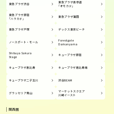
東急プラザ表参道
東急プラザ渋谷
「オモカド」
東急プラザ原宿
東急プラザ蒲田
「ハラカド」
東急プラザ戸塚
デックス東京ビーチ
Forestgate
ノースポート・モール
Daikanyama
Shibuya Sakura
キュープラザ原宿
Stage
キュープラザ恵比寿
キュープラザ恵比寿南
キュープラザ二子玉川
渋谷BEAM
マーケットスクエア
グラッセリア青山
川崎イースト
関西圏