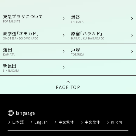
東急プラザについて
渋谷
PORTAL SITE
SHIBUYA
表参道「オモカド」
原宿「ハラカド」
OMOTESANDO OMOKADO
HARAJUKU HARAKADO
蒲田
戸塚
KAMATA
TOTSUKA
新長田
SINNAGATA
PAGE TOP
language
日本語
English
中文繁体
中文簡体
한국어