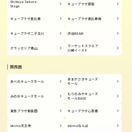
Shibuya Sakura
キュープラザ原宿
Stage
キュープラザ恵比寿
キュープラザ恵比寿南
キュープラザ二子玉川
渋谷BEAM
マーケットスクエア
グラッセリア青山
川崎イースト
関西圏
あまがさきキューズ
あべのキューズモール
モール
もりのみやキューズ
みのおキューズモール
モールBASE
東急プラザ新長田
キュープラザ心斎橋
ekimo天王寺
ekimoなんば