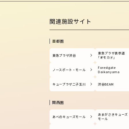
関連施設サイト
首都圏
東急プラザ表参道
東急プラザ渋谷
「オモカド」
Forestgate
ノースポート・モール
Daikanyama
キュープラザ二子玉川
渋谷BEAM
関西圏
あまがさきキューズ
あべのキューズモール
モール