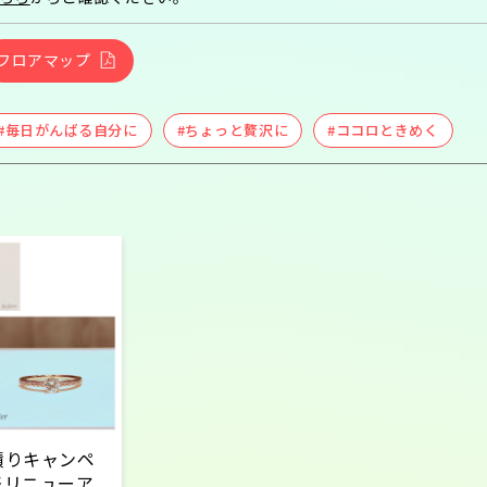
フロアマップ
#毎日がんばる自分に
#ちょっと贅沢に
#ココロときめく
積りキャンペ
※リニューア