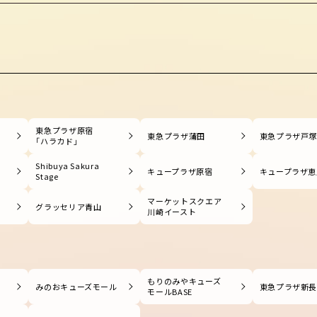
東急プラザ原宿
東急プラザ蒲田
東急プラザ戸
「ハラカド」
Shibuya Sakura
キュープラザ原宿
キュープラザ恵
Stage
マーケットスクエア
グラッセリア青山
川崎イースト
もりのみやキューズ
みのおキューズモール
東急プラザ新
モールBASE