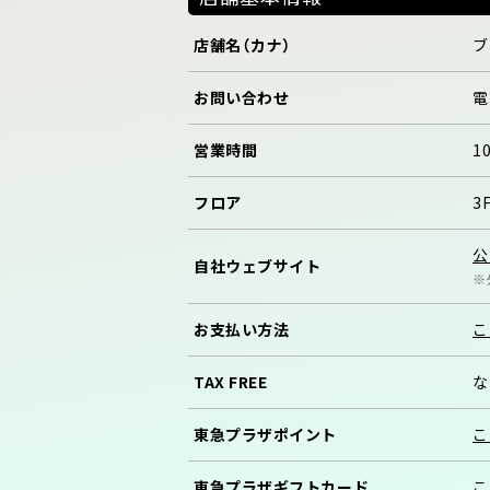
店舗名（カナ）
ブ
お問い合わせ
電
営業時間
1
フロア
3
公
自社
ウェブサイト
※
お支払い方法
こ
TAX FREE
な
東急プラザ
ポイント
こ
東急プラザ
ギフトカード
こ