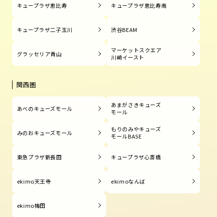
キュープラザ恵比寿
キュープラザ恵比寿南
キュープラザ二子玉川
渋谷BEAM
マーケットスクエア
グラッセリア青山
川崎イースト
関西圏
あまがさきキューズ
あべのキューズモール
モール
もりのみやキューズ
みのおキューズモール
モールBASE
東急プラザ新長田
キュープラザ心斎橋
ekimo天王寺
ekimoなんば
ekimo梅田