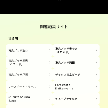
関連施設サイト
首都圏
東急プラザ表参道
東急プラザ渋谷
「オモカド」
東急プラザ原宿
東急プラザ蒲田
「ハラカド」
東急プラザ戸塚
デックス東京ビーチ
Forestgate
ノースポート・モール
Daikanyama
Shibuya Sakura
キュープラザ原宿
Stage