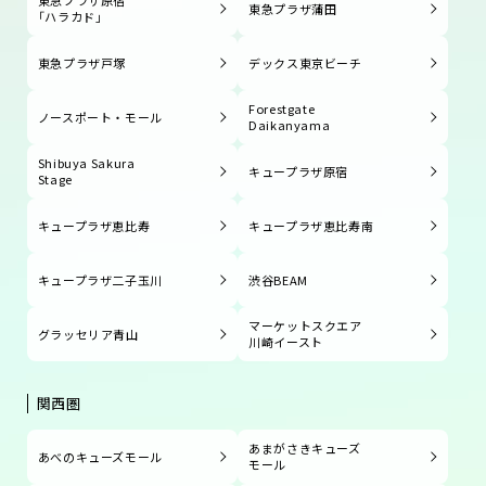
東急プラザ原宿
東急プラザ蒲田
「ハラカド」
東急プラザ戸塚
デックス東京ビーチ
Forestgate
ノースポート・モール
Daikanyama
Shibuya Sakura
キュープラザ原宿
Stage
キュープラザ恵比寿
キュープラザ恵比寿南
キュープラザ二子玉川
渋谷BEAM
マーケットスクエア
グラッセリア青山
川崎イースト
関西圏
あまがさきキューズ
あべのキューズモール
モール