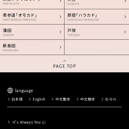
PORTAL SITE
SHIBUYA
表参道「オモカド」
原宿「ハラカド」
OMOTESANDO OMOKADO
HARAJUKU HARAKADO
蒲田
戸塚
KAMATA
TOTSUKA
新長田
SINNAGATA
PAGE TOP
language
日本語
English
中文繁体
中文簡体
한국어
It's Always You