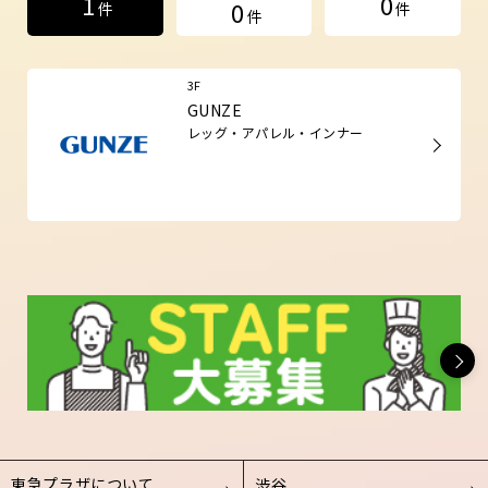
1
0
0
件
件
件
3F
GUNZE
レッグ・アパレル・インナー
東急プラザについて
渋谷