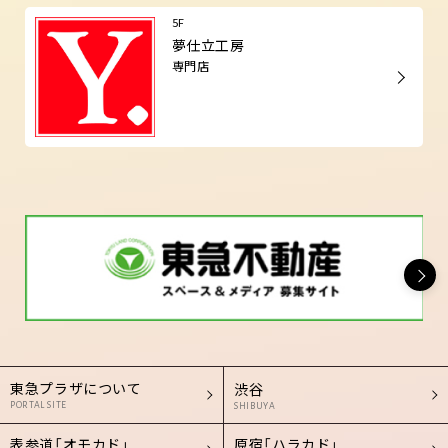
5F
夢仕立工房
専門店
東急プラザについて
渋谷
PORTAL SITE
SHIBUYA
表参道「オモカド」
原宿「ハラカド」