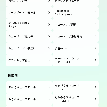
東急プラザ戸塚
デックス東京ビーチ
Forestgate
ノースポート・モール
Daikanyama
Shibuya Sakura
キュープラザ原宿
Stage
キュープラザ恵比寿
キュープラザ恵比寿南
キュープラザ二子玉川
渋谷BEAM
マーケットスクエア
グラッセリア青山
川崎イースト
関西圏
あまがさきキューズ
あべのキューズモール
モール
もりのみやキューズ
みのおキューズモール
モールBASE