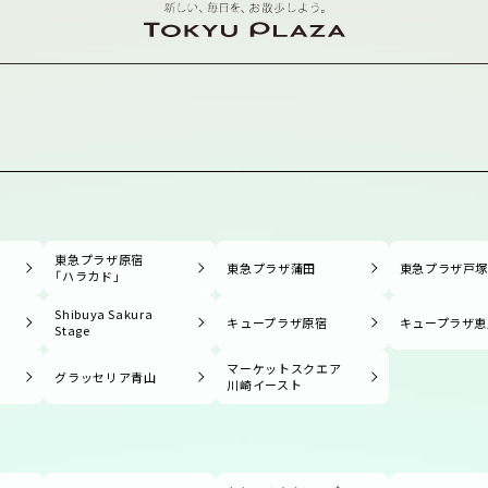
東急プラザ原宿
東急プラザ蒲田
東急プラザ戸
「ハラカド」
Shibuya Sakura
キュープラザ原宿
キュープラザ恵
Stage
マーケットスクエア
グラッセリア青山
川崎イースト