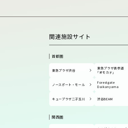
関連施設サイト
首都圏
東急プラザ表参道
東急プラザ渋谷
「オモカド」
Forestgate
ノースポート・モール
Daikanyama
キュープラザ二子玉川
渋谷BEAM
関西圏