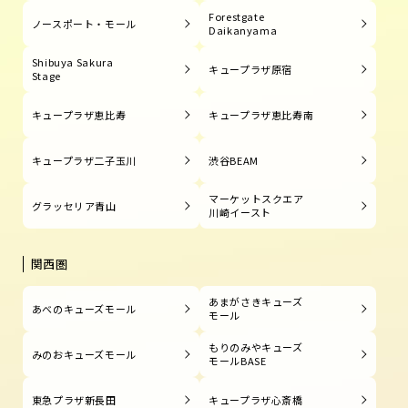
Forestgate
ノースポート・モール
Daikanyama
Shibuya Sakura
キュープラザ原宿
Stage
キュープラザ恵比寿
キュープラザ恵比寿南
キュープラザ二子玉川
渋谷BEAM
マーケットスクエア
グラッセリア青山
川崎イースト
関西圏
あまがさきキューズ
あべのキューズモール
モール
もりのみやキューズ
みのおキューズモール
モールBASE
東急プラザ新長田
キュープラザ心斎橋