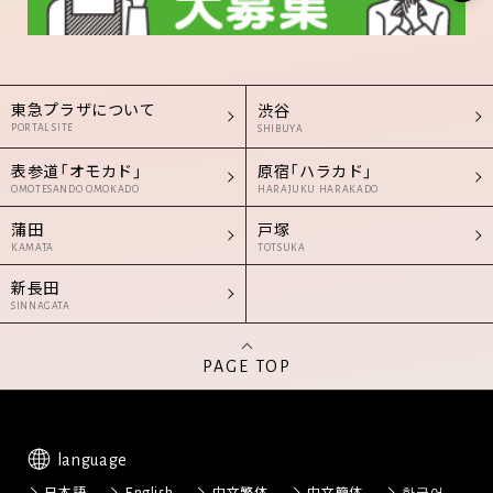
東急プラザについて
渋谷
PORTAL SITE
SHIBUYA
表参道「オモカド」
原宿「ハラカド」
OMOTESANDO OMOKADO
HARAJUKU HARAKADO
蒲田
戸塚
KAMATA
TOTSUKA
新長田
SINNAGATA
PAGE TOP
language
日本語
English
中文繁体
中文簡体
한국어