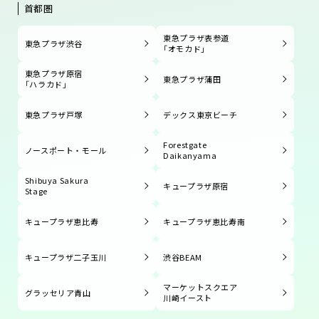
首都圏
東急プラザ表参道
東急プラザ渋谷
「オモカド」
東急プラザ原宿
東急プラザ蒲田
「ハラカド」
東急プラザ戸塚
デックス東京ビーチ
Forestgate
ノースポート・モール
Daikanyama
Shibuya Sakura
キュープラザ原宿
Stage
キュープラザ恵比寿
キュープラザ恵比寿南
キュープラザ二子玉川
渋谷BEAM
マーケットスクエア
グラッセリア青山
川崎イースト