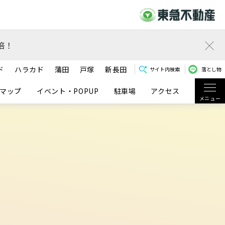
倍！
ド
ハラカド
蒲田
戸塚
新長田
サイト内検索
落とし物
マップ
イベント・POPUP
駐車場
アクセス
メニュー
せ