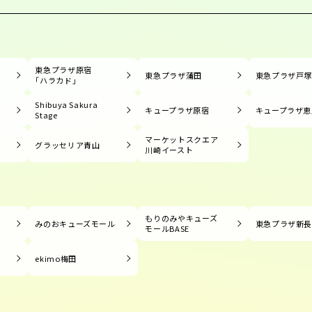
東急プラザ原宿
東急プラザ蒲田
東急プラザ戸
「ハラカド」
Shibuya Sakura
キュープラザ原宿
キュープラザ恵
Stage
マーケットスクエア
グラッセリア青山
川崎イースト
もりのみやキューズ
みのおキューズモール
東急プラザ新
モールBASE
ekimo梅田