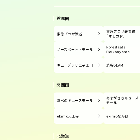
首都圏
東急プラザ表参道
東急プラザ渋谷
「オモカド」
Forestgate
ノースポート・モール
Daikanyama
キュープラザ二子玉川
渋谷BEAM
関西圏
あまがさきキューズ
あべのキューズモール
モール
ekimo天王寺
ekimoなんば
北海道