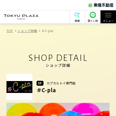
検索
落とし物
メニュー
TOP
ショップ詳細
＃C-pla
SHOP DETAIL
ショップ詳細
5F
カプセルトイ専門店
＃C-pla