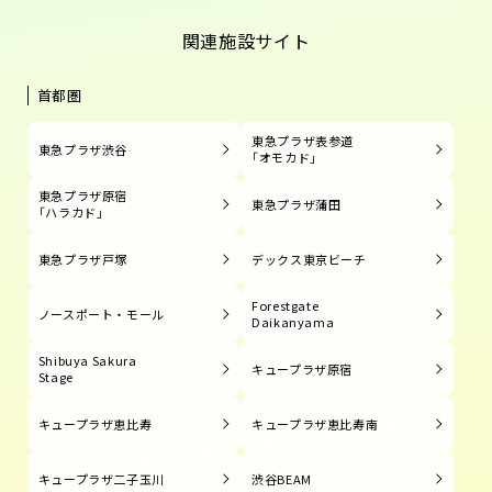
関連施設サイト
首都圏
東急プラザ表参道
東急プラザ渋谷
「オモカド」
東急プラザ原宿
東急プラザ蒲田
「ハラカド」
東急プラザ戸塚
デックス東京ビーチ
Forestgate
ノースポート・モール
Daikanyama
Shibuya Sakura
キュープラザ原宿
Stage
キュープラザ恵比寿
キュープラザ恵比寿南
キュープラザ二子玉川
渋谷BEAM