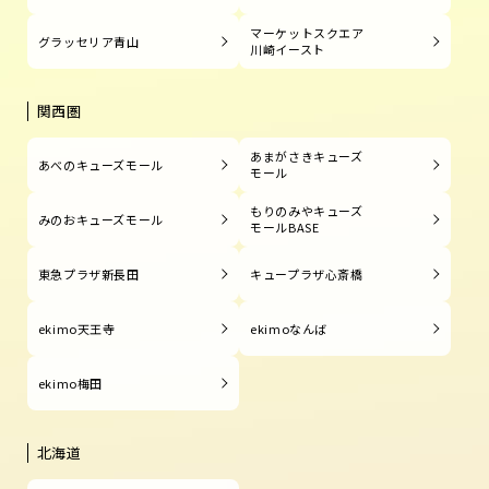
マーケットスクエア
グラッセリア青山
川崎イースト
関西圏
あまがさきキューズ
あべのキューズモール
モール
もりのみやキューズ
みのおキューズモール
モールBASE
東急プラザ新長田
キュープラザ心斎橋
ekimo天王寺
ekimoなんば
ekimo梅田
北海道