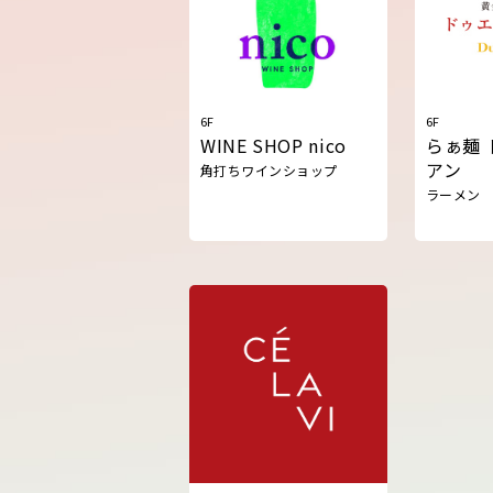
6F
6F
WINE SHOP nico
らぁ麺 
アン
角打ちワインショップ
ラーメン