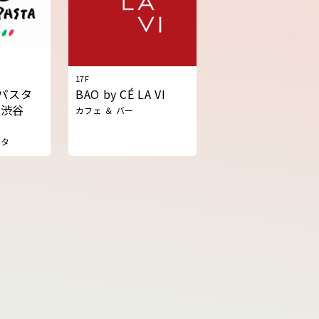
17F
ズパスタ
BAO by CÉ LA VI
ア渋谷
カフェ ＆ バー
スタ