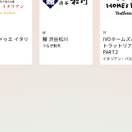
6F
7F
ドゥエ イタリ
鰻 渋谷松川
IVOホーム
トラットリ
うなぎ割烹
PART2
イタリアン・パ