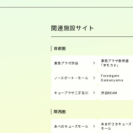
関連施設サイト
首都圏
東急プラザ表参道
東急プラザ渋谷
「オモカド」
Forestgate
ノースポート・モール
Daikanyama
キュープラザ二子玉川
渋谷BEAM
関西圏
あまがさきキューズ
あべのキューズモール
モール