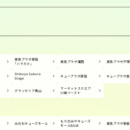
東急プラザ原宿
東急プラザ蒲田
東急プラザ戸
「ハラカド」
Shibuya Sakura
キュープラザ原宿
キュープラザ恵
Stage
マーケットスクエア
グラッセリア青山
川崎イースト
もりのみやキューズ
みのおキューズモール
東急プラザ新
モールBASE