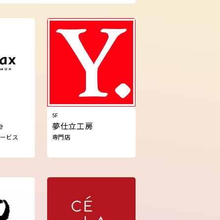
5F
e
夢仕立工房
サービス
専門店