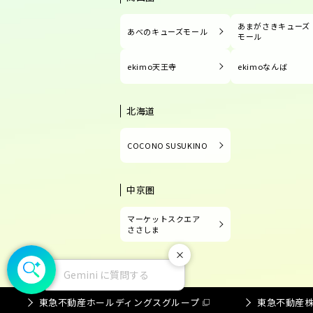
あまがさきキューズ
あべのキューズモール
モール
ekimo天王寺
ekimoなんば
北海道
COCONO SUSUKINO
中京圏
マーケットスクエア
ささしま
閉じる
Gemini に質問する
東急不動産ホールディングスグループ
東急不動産