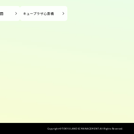
長田
キュープラザ心斎橋
Copyright © TOKYU LAND SC MANAGEMENT.
All Rights Reserved.