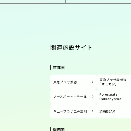
関連施設サイト
首都圏
東急プラザ表参道
東急プラザ渋谷
「オモカド」
Forestgate
ノースポート・モール
Daikanyama
キュープラザ二子玉川
渋谷BEAM
関西圏