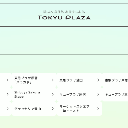
東急プラザ原宿
東急プラザ蒲田
東急プラザ戸
「ハラカド」
Shibuya Sakura
キュープラザ原宿
キュープラザ恵
Stage
マーケットスクエア
グラッセリア青山
川崎イースト