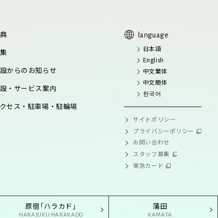
典
language
日本語
集
English
設からのお知らせ
中文繁体
中文簡体
設・サービス案内
한국어
クセス・駐車場・駐輪場
サイトポリシー
プライバシーポリシー
お問い合わせ
スタッフ募集
東急カード
原宿「ハラカド」
蒲田
HARAJUKU HARAKADO
KAMATA