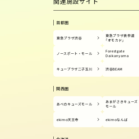
関連施設サイト
首都圏
東急プラザ表参道
東急プラザ渋谷
「オモカド」
Forestgate
ノースポート・モール
Daikanyama
キュープラザ二子玉川
渋谷BEAM
関西圏
あまがさきキューズ
あべのキューズモール
モール
ekimo天王寺
ekimoなんば