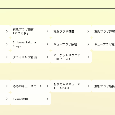
東急プラザ原宿
東急プラザ蒲田
東急プラザ戸
「ハラカド」
Shibuya Sakura
キュープラザ原宿
キュープラザ恵
Stage
マーケットスクエア
グラッセリア青山
川崎イースト
もりのみやキューズ
みのおキューズモール
東急プラザ新
モールBASE
ekimo梅田