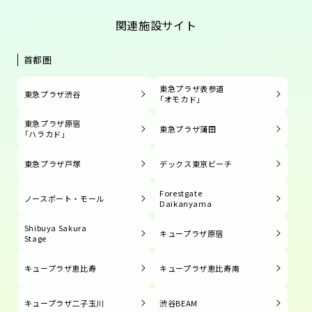
関連施設サイト
首都圏
東急プラザ表参道
東急プラザ渋谷
「オモカド」
東急プラザ原宿
東急プラザ蒲田
「ハラカド」
東急プラザ戸塚
デックス東京ビーチ
Forestgate
ノースポート・モール
Daikanyama
Shibuya Sakura
キュープラザ原宿
Stage
キュープラザ恵比寿
キュープラザ恵比寿南
キュープラザ二子玉川
渋谷BEAM