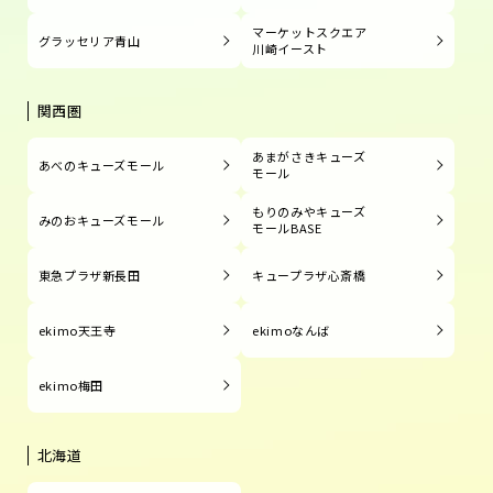
マーケットスクエア
グラッセリア青山
川崎イースト
関西圏
あまがさきキューズ
あべのキューズモール
モール
もりのみやキューズ
みのおキューズモール
モールBASE
東急プラザ新長田
キュープラザ心斎橋
ekimo天王寺
ekimoなんば
ekimo梅田
北海道