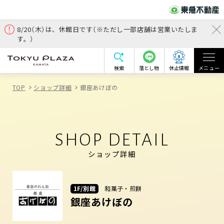
8/20（木）は、休館日です（※ただし一部店舗は営業いたしま
す。）
検索
落とし物
休止情報
メニュー
TOP
ショップ詳細
銀座あけぼの
SHOP DETAIL
ショップ詳細
1F/別館
和菓子・煎餅
銀座あけぼの