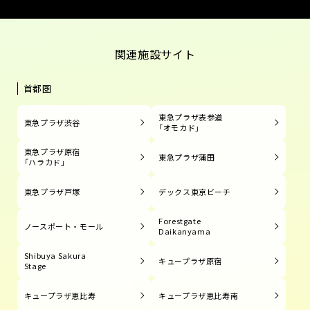
関連施設サイト
首都圏
東急プラザ表参道
東急プラザ渋谷
「オモカド」
東急プラザ原宿
東急プラザ蒲田
「ハラカド」
東急プラザ戸塚
デックス東京ビーチ
Forestgate
ノースポート・モール
Daikanyama
Shibuya Sakura
キュープラザ原宿
Stage
キュープラザ恵比寿
キュープラザ恵比寿南