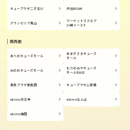
キュープラザ二子玉川
渋谷BEAM
マーケットスクエア
グラッセリア青山
川崎イースト
関西圏
あまがさきキューズ
あべのキューズモール
モール
もりのみやキューズ
みのおキューズモール
モールBASE
東急プラザ新長田
キュープラザ心斎橋
ekimo天王寺
ekimoなんば
ekimo梅田