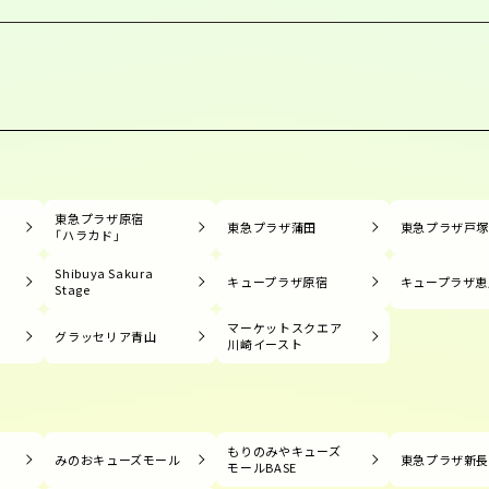
東急プラザ原宿
東急プラザ蒲田
東急プラザ戸
「ハラカド」
Shibuya Sakura
キュープラザ原宿
キュープラザ恵
Stage
マーケットスクエア
グラッセリア青山
川崎イースト
もりのみやキューズ
みのおキューズモール
東急プラザ新
モールBASE