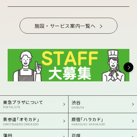
施設・サービス案内一覧へ
東急プラザについて
渋谷
PORTAL SITE
SHIBUYA
表参道「オモカド」
原宿「ハラカド」
OMOTESANDO OMOKADO
HARAJUKU HARAKADO
蒲田
戸塚