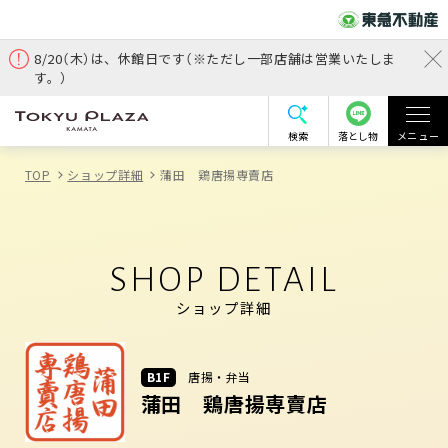
8/20（木）は、休館日です（※ただし一部店舗は営業いたしま
す。）
検索
落とし物
メニュー
TOP
ショップ詳細
蒲田 鶏唐揚専賣店
SHOP DETAIL
ショップ詳細
B1F
唐揚・弁当
蒲田 鶏唐揚専賣店