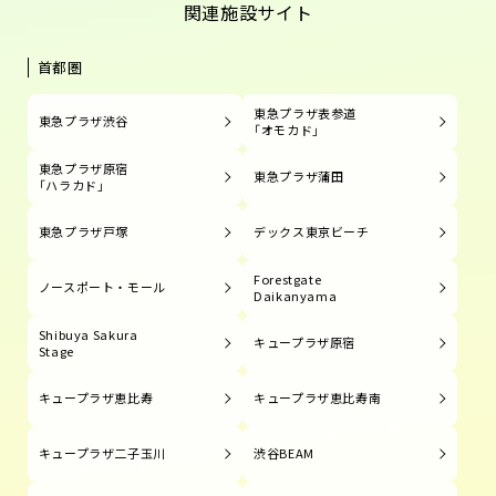
関連施設サイト
首都圏
東急プラザ表参道
東急プラザ渋谷
「オモカド」
東急プラザ原宿
東急プラザ蒲田
「ハラカド」
東急プラザ戸塚
デックス東京ビーチ
Forestgate
ノースポート・モール
Daikanyama
Shibuya Sakura
キュープラザ原宿
Stage
キュープラザ恵比寿
キュープラザ恵比寿南
キュープラザ二子玉川
渋谷BEAM