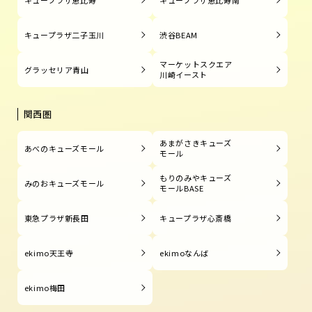
キュープラザ二子玉川
渋谷BEAM
マーケットスクエア
グラッセリア青山
川崎イースト
関西圏
あまがさきキューズ
あべのキューズモール
モール
もりのみやキューズ
みのおキューズモール
モールBASE
東急プラザ新長田
キュープラザ心斎橋
ekimo天王寺
ekimoなんば
ekimo梅田