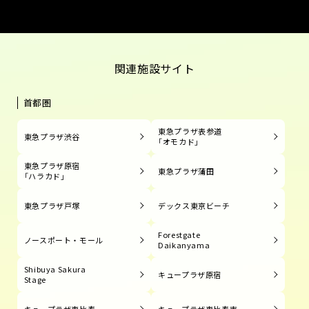
関連施設サイト
首都圏
東急プラザ表参道
東急プラザ渋谷
「オモカド」
東急プラザ原宿
東急プラザ蒲田
「ハラカド」
東急プラザ戸塚
デックス東京ビーチ
Forestgate
ノースポート・モール
Daikanyama
Shibuya Sakura
キュープラザ原宿
Stage
キュープラザ恵比寿
キュープラザ恵比寿南