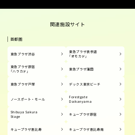
関連施設サイト
首都圏
東急プラザ表参道
東急プラザ渋谷
「オモカド」
東急プラザ原宿
東急プラザ蒲田
「ハラカド」
東急プラザ戸塚
デックス東京ビーチ
Forestgate
ノースポート・モール
Daikanyama
Shibuya Sakura
キュープラザ原宿
Stage
キュープラザ恵比寿
キュープラザ恵比寿南