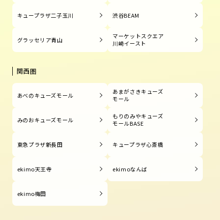
キュープラザ二子玉川
渋谷BEAM
マーケットスクエア
グラッセリア青山
川崎イースト
関西圏
あまがさきキューズ
あべのキューズモール
モール
もりのみやキューズ
みのおキューズモール
モールBASE
東急プラザ新長田
キュープラザ心斎橋
ekimo天王寺
ekimoなんば
ekimo梅田