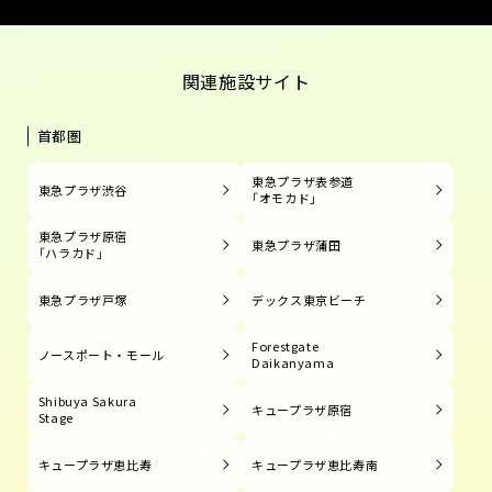
関連施設サイト
首都圏
東急プラザ表参道
東急プラザ渋谷
「オモカド」
東急プラザ原宿
東急プラザ蒲田
「ハラカド」
東急プラザ戸塚
デックス東京ビーチ
Forestgate
ノースポート・モール
Daikanyama
Shibuya Sakura
キュープラザ原宿
Stage
キュープラザ恵比寿
キュープラザ恵比寿南