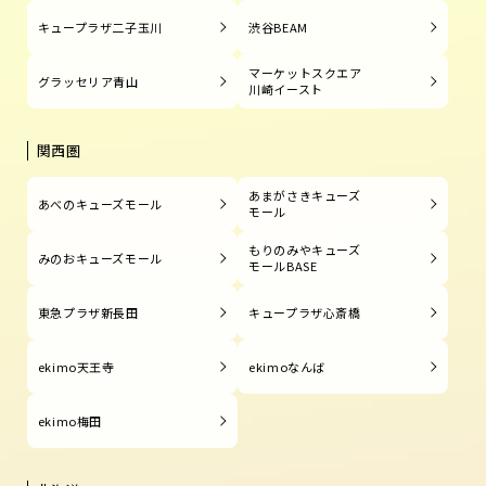
キュープラザ二子玉川
渋谷BEAM
マーケットスクエア
グラッセリア青山
川崎イースト
関西圏
あまがさきキューズ
あべのキューズモール
モール
もりのみやキューズ
みのおキューズモール
モールBASE
東急プラザ新長田
キュープラザ心斎橋
ekimo天王寺
ekimoなんば
ekimo梅田