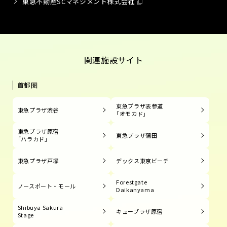
東急不動産SCマネジメント株式会社
関連施設サイト
首都圏
東急プラザ表参道
東急プラザ渋谷
「オモカド」
東急プラザ原宿
東急プラザ蒲田
「ハラカド」
東急プラザ戸塚
デックス東京ビーチ
Forestgate
ノースポート・モール
Daikanyama
Shibuya Sakura
キュープラザ原宿
Stage