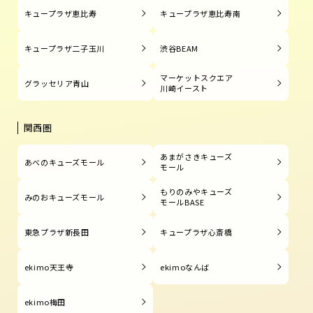
キュープラザ恵比寿
キュープラザ恵比寿南
キュープラザ二子玉川
渋谷BEAM
マーケットスクエア
グラッセリア青山
川崎イースト
関西圏
あまがさきキューズ
あべのキューズモール
モール
もりのみやキューズ
みのおキューズモール
モールBASE
東急プラザ新長田
キュープラザ心斎橋
ekimo天王寺
ekimoなんば
ekimo梅田