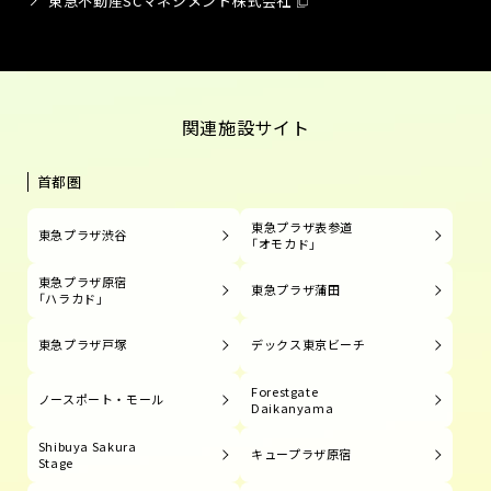
東急不動産SCマネジメント株式会社
関連施設サイト
首都圏
東急プラザ表参道
東急プラザ渋谷
「オモカド」
東急プラザ原宿
東急プラザ蒲田
「ハラカド」
東急プラザ戸塚
デックス東京ビーチ
Forestgate
ノースポート・モール
Daikanyama
Shibuya Sakura
キュープラザ原宿
Stage