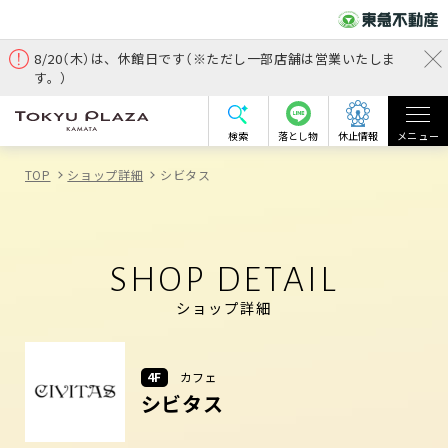
8/20（木）は、休館日です（※ただし一部店舗は営業いたしま
す。）
検索
落とし物
休止情報
メニュー
TOP
ショップ詳細
シビタス
SHOP DETAIL
ショップ詳細
4F
カフェ
シビタス