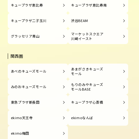
キュープラザ恵比寿
キュープラザ恵比寿南
キュープラザ二子玉川
渋谷BEAM
マーケットスクエア
グラッセリア青山
川崎イースト
関西圏
あまがさきキューズ
あべのキューズモール
モール
もりのみやキューズ
みのおキューズモール
モールBASE
東急プラザ新長田
キュープラザ心斎橋
ekimo天王寺
ekimoなんば
ekimo梅田