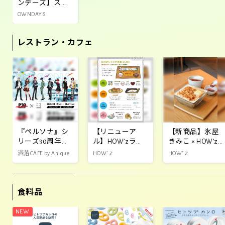
ンデーズ】スペ
イン バルセロナ
OWNDAYS
発のアイウェア
ブランド
レストラン・カフェ
「MELLER(メラ
ー)」エッジの 効
いたデザイン x
『ペルソナ』シ
【リニューア
【新商品】氷屋
リーズ30周年を
ル】HOW’zラン
きみこ × HOW’z
記念し、東急プ
チ定食が新登
コラボレーショ
洒落CAFE by Anique
HOW’ｚ
HOW’ｚ
ラザ原宿「ハラ
場！
ンかき氷
カド」とのコラ
ボレーション企
食料品
画の開催が決
定！