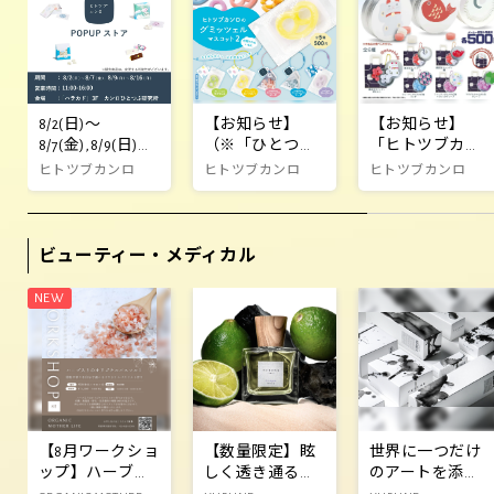
8/2(日)～
【お知らせ】
【お知らせ】
8/7(金),8/9(日)～
（※「ひとつぶ
「ヒトツブカン
8/16(日) ハラカド
研究所」販売終
ロ 小さな缶キャ
ヒトツブカンロ
ヒトツブカンロ
ヒトツブカンロ
3F「ヒトツブカ
了）「ヒトツブ
ンディマスコッ
ンロ POPUPスト
カンロのグミッ
ト」カプセルト
ア」開催
ツェルマスコッ
イ3/17より新発
ビューティー・メディカル
ト２」
売
【8月ワークショ
【数量限定】眩
世界に一つだけ
ップ】ハーブ入
しく透き通るシ
のアートを添え
りのオリジナル
トラスの香り
た贈り物を(墨)