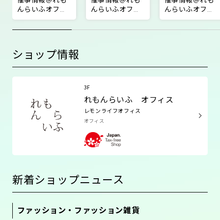
催事情報＠れも
催事情報＠れも
催事情報＠れも
んらいふオフィ
んらいふオフィ
んらいふオフィ
ス前特設会場
ス前特設会場
ス前特設会場
【書籍『ズルい
【O' MY YEAH GET
【『SUPERBAD』
ほど稼げるデザ
FROM GREECE 期
ポップアップス
イナーの仕事
間限定スペシャ
トア 】
ショップ情報
術』POPUPイベ
ルストア 】
ント】
3F
れもんらいふ オフィス
レモンライフオフィス
オフィス
新着ショップニュース
ファッション・ファッション雑貨