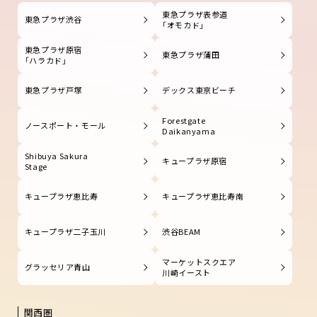
東急プラザ表参道
東急プラザ渋谷
「オモカド」
東急プラザ原宿
東急プラザ蒲田
「ハラカド」
東急プラザ戸塚
デックス東京ビーチ
Forestgate
ノースポート・モール
Daikanyama
Shibuya Sakura
キュープラザ原宿
Stage
キュープラザ恵比寿
キュープラザ恵比寿南
キュープラザ二子玉川
渋谷BEAM
マーケットスクエア
グラッセリア青山
川崎イースト
関西圏