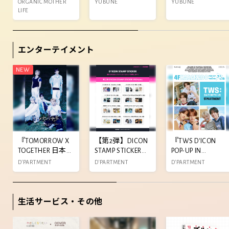
ORGANIC MOTHER
YUBUNE
YUBUNE
バスソルト作り
「GUNJOU」を
LIFE
今年も限定発売
中！
エンターテイメント
『TOMORROW X
【第2弾】DICON
『TWS D'ICON
TOGETHER 日本
STAMP STICKER発
POP-UP IN
5thシングル「セ
売決定!!
TOKYO』東急プ
D'PARTMENT
D'PARTMENT
D'PARTMENT
ツナハナビ」
ラザ連動イベン
POP-UP STORE』
ト&抽選企画開
開催決定!!
催決定!!
生活サービス・その他