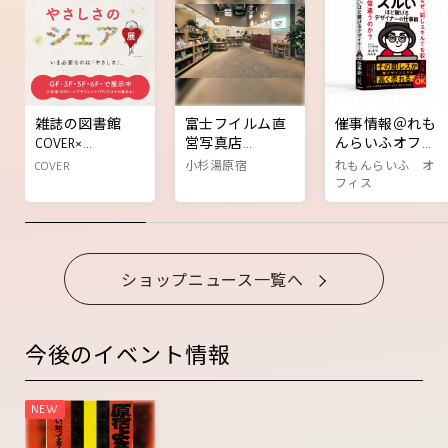
雑誌の図書館
富士フイルム直
催事情報＠れも
COVER×
営写真店
んらいふオフィ
AERA「やさしく
「WONDER
ス前特設会場
COVER
小杉湯原宿
れもんらいふ オ
なりたいプロジ
PHOTO SHOP(ワ
【書籍『ズルい
フィス
ェクト」体験型
ンダーフォトシ
ほど稼げるデザ
展示 『やさしさ
ョップ)」が、チ
イナーの仕事
のシェア展』開
カイチにオープ
術』POPUPイベ
催！
ンしました
ント】
ショップニュース一覧へ
今後のイベント情報