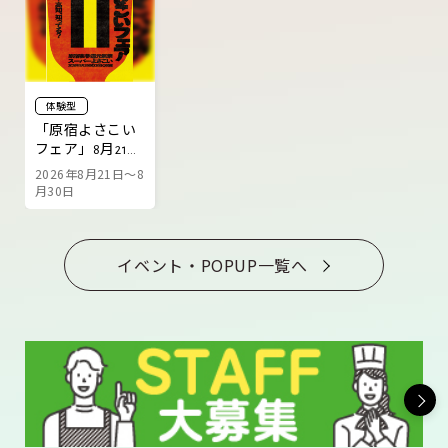
体験型
「原宿よさこい
フェア」8月21日
より開催
2026年8月21日～8
月30日
イベント・POPUP一覧へ