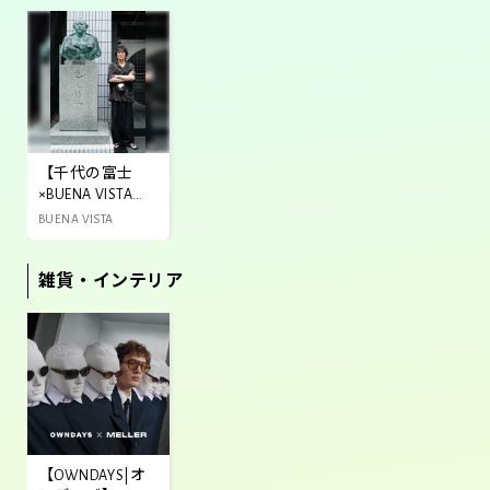
【千代の富士
×BUENA VISTAコ
ラボレーション
BUENA VISTA
アイテム販売
中！】
雑貨・インテリア
【OWNDAYS|オ