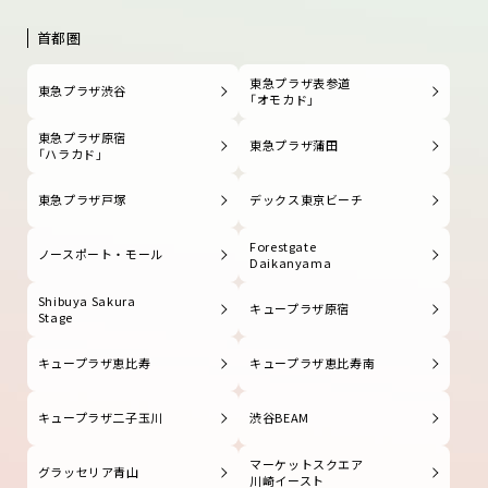
首都圏
東急プラザ表参道
東急プラザ渋谷
「オモカド」
東急プラザ原宿
東急プラザ蒲田
「ハラカド」
東急プラザ戸塚
デックス東京ビーチ
Forestgate
ノースポート・モール
Daikanyama
Shibuya Sakura
キュープラザ原宿
Stage
キュープラザ恵比寿
キュープラザ恵比寿南
キュープラザ二子玉川
渋谷BEAM
マーケットスクエア
グラッセリア青山
川崎イースト