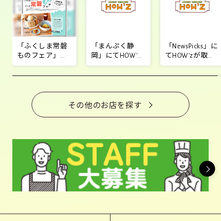
「ふくしま常磐
「まんぷく静
「NewsPicks」に
ものフェア」
岡」にてHOW'z
てHOW'zが取り
HOW'z限定メニ
が掲載されまし
上げられまし
ュー！
た！
た！
その他のお店を探す