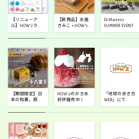
【リニューア
【新商品】氷屋
Dr.Martens
ル】HOW’zラン
きみこ × HOW’z
SUMMER EVENT
チ定食が新登
コラボレーショ
場！
ンかき氷
【期間限定】日
HOW'zのかき氷
「地球の歩き方
本の和栗、原宿
好評販売中！
WEB」にて
に参上！
HOW'zが掲載さ
れました！