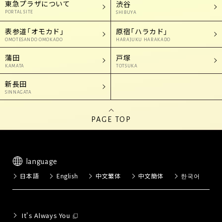
東急プラザについて
渋谷
PORTAL SITE
SHIBUYA
表参道「オモカド」
原宿「ハラカド」
OMOTESANDO OMOKADO
HARAJUKU HARAKADO
蒲田
戸塚
KAMATA
TOTSUKA
新長田
SINNAGATA
PAGE TOP
language
日本語
English
中文繁体
中文簡体
한국어
It's Always You