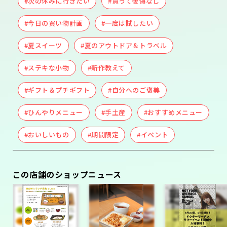
#次の休みに行きたい
#買って後悔なし
#今日の買い物計画
#一度は試したい
#夏スイーツ
#夏のアウトドア＆トラベル
#ステキな小物
#新作教えて
#ギフト＆プチギフト
#自分へのご褒美
#ひんやりメニュー
#手土産
#おすすめメニュー
#おいしいもの
#期間限定
#イベント
この店舗のショップニュース