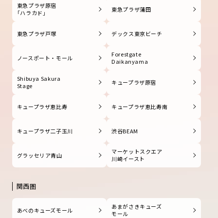
東急プラザ原宿
東急プラザ蒲田
「ハラカド」
東急プラザ戸塚
デックス東京ビーチ
Forestgate
ノースポート・モール
Daikanyama
Shibuya Sakura
キュープラザ原宿
Stage
キュープラザ恵比寿
キュープラザ恵比寿南
キュープラザ二子玉川
渋谷BEAM
マーケットスクエア
グラッセリア青山
川崎イースト
関西圏
あまがさきキューズ
あべのキューズモール
モール