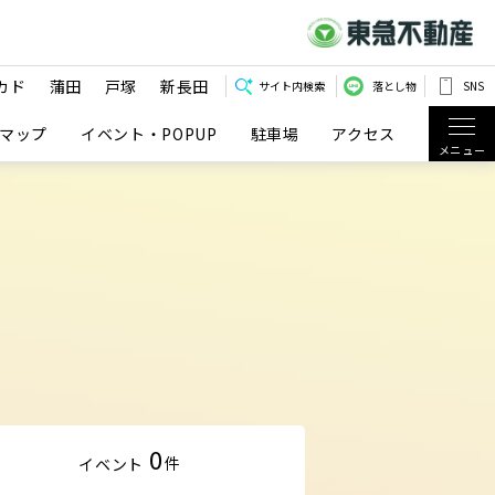
カド
蒲田
戸塚
新長田
サイト内検索
落とし物
SNS
マップ
イベント・POPUP
駐車場
アクセス
メニュー
0
件
イベント