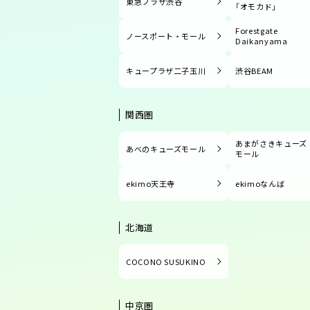
東急プラザ渋谷
「オモカド」
Forestgate
ノースポート・モール
Daikanyama
キュープラザ二子玉川
渋谷BEAM
関西圏
あまがさきキューズ
あべのキューズモール
モール
ekimo天王寺
ekimoなんば
北海道
COCONO SUSUKINO
中京圏