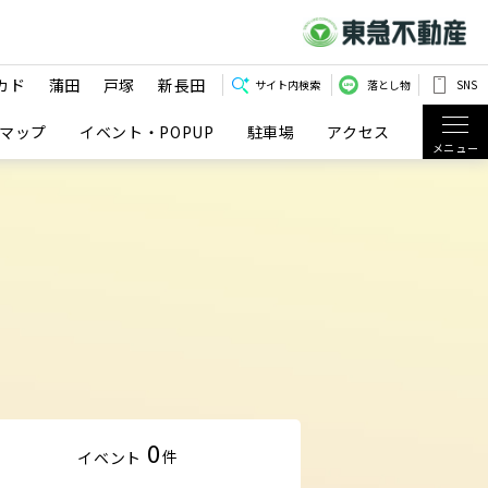
カド
蒲田
戸塚
新長田
サイト内検索
落とし物
SNS
マップ
イベント・POPUP
駐車場
アクセス
メニュー
0
件
イベント