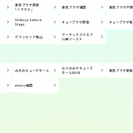
東急プラザ原宿
東急プラザ蒲田
東急プラザ戸
「ハラカド」
Shibuya Sakura
キュープラザ原宿
キュープラザ恵
Stage
マーケットスクエア
グラッセリア青山
川崎イースト
もりのみやキューズ
みのおキューズモール
東急プラザ新
モールBASE
ekimo梅田