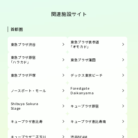
関連施設サイト
首都圏
東急プラザ表参道
東急プラザ渋谷
「オモカド」
東急プラザ原宿
東急プラザ蒲田
「ハラカド」
東急プラザ戸塚
デックス東京ビーチ
Forestgate
ノースポート・モール
Daikanyama
Shibuya Sakura
キュープラザ原宿
Stage
キュープラザ恵比寿
キュープラザ恵比寿南
キュープラザ二子玉川
渋谷BEAM