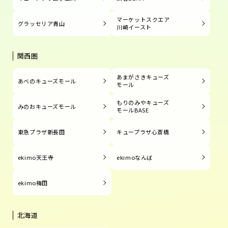
マーケットスクエア
グラッセリア青山
川崎イースト
関西圏
あまがさきキューズ
あべのキューズモール
モール
もりのみやキューズ
みのおキューズモール
モールBASE
東急プラザ新長田
キュープラザ心斎橋
ekimo天王寺
ekimoなんば
ekimo梅田
北海道