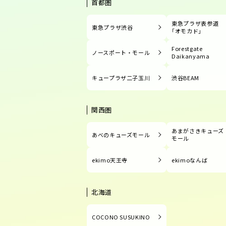
首都圏
東急プラザ表参道
東急プラザ渋谷
「オモカド」
Forestgate
ノースポート・モール
Daikanyama
キュープラザ二子玉川
渋谷BEAM
関西圏
あまがさきキューズ
あべのキューズモール
モール
ekimo天王寺
ekimoなんば
北海道
COCONO SUSUKINO