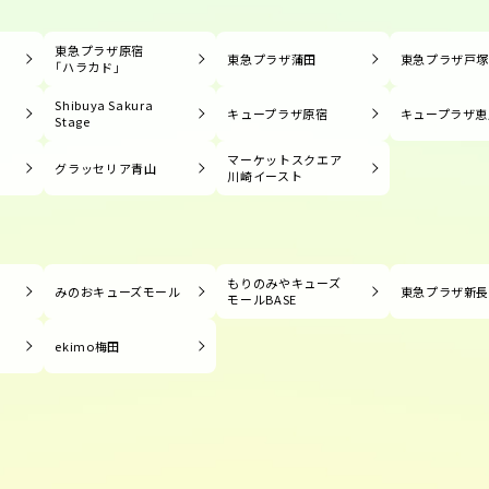
東急プラザ原宿
東急プラザ蒲田
東急プラザ戸
「ハラカド」
Shibuya Sakura
キュープラザ原宿
キュープラザ恵
Stage
マーケットスクエア
グラッセリア青山
川崎イースト
もりのみやキューズ
みのおキューズモール
東急プラザ新
モールBASE
ekimo梅田