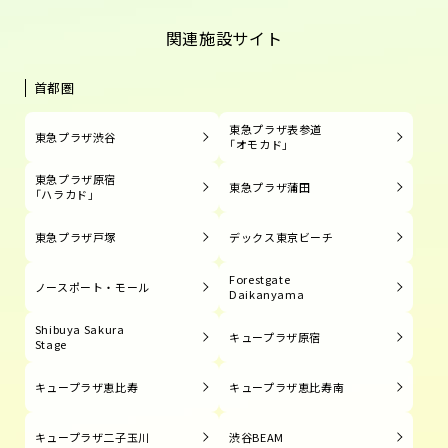
関連施設サイト
首都圏
東急プラザ表参道
東急プラザ渋谷
「オモカド」
東急プラザ原宿
東急プラザ蒲田
「ハラカド」
東急プラザ戸塚
デックス東京ビーチ
Forestgate
ノースポート・モール
Daikanyama
Shibuya Sakura
キュープラザ原宿
Stage
キュープラザ恵比寿
キュープラザ恵比寿南
キュープラザ二子玉川
渋谷BEAM