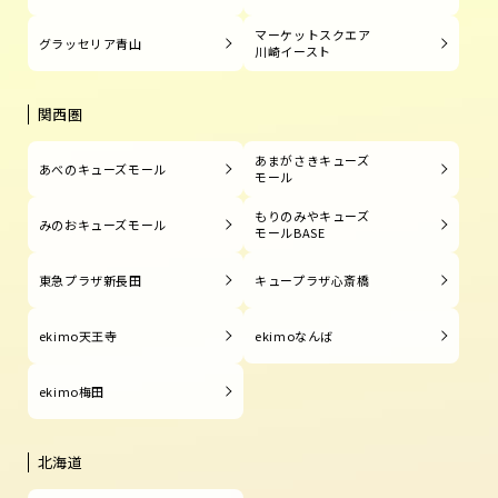
マーケットスクエア
グラッセリア青山
川崎イースト
関西圏
あまがさきキューズ
あべのキューズモール
モール
もりのみやキューズ
みのおキューズモール
モールBASE
東急プラザ新長田
キュープラザ心斎橋
ekimo天王寺
ekimoなんば
ekimo梅田
北海道