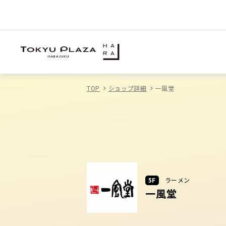
TOP
ショップ詳細
一風堂
5F
ラーメン
一風堂