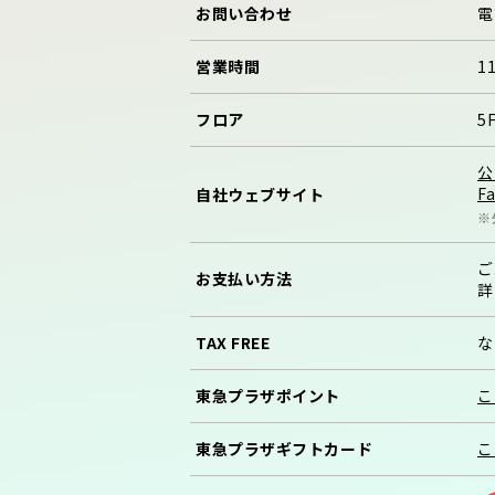
お問い合わせ
電
営業時間
11
フロア
5
公
F
自社
ウェブサイト
※
ご
お支払い方法
詳
TAX FREE
な
東急プラザ
ポイント
こ
東急プラザ
ギフトカード
こ