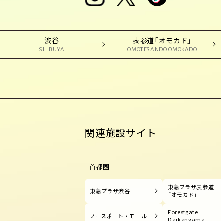
渋谷
表参道「オモカド」
SHIBUYA
OMOTESANDO OMOKADO
関連施設サイト
首都圏
東急プラザ表参道
東急プラザ渋谷
「オモカド」
Forestgate
ノースポート・モール
Daikanyama