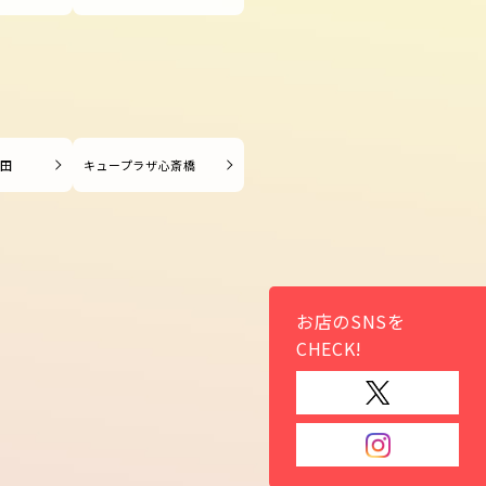
長田
キュープラザ心斎橋
お店のSNSを
CHECK!