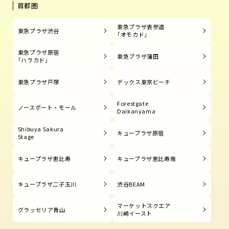
首都圏
東急プラザ表参道
東急プラザ渋谷
「オモカド」
東急プラザ原宿
東急プラザ蒲田
「ハラカド」
東急プラザ戸塚
デックス東京ビーチ
Forestgate
ノースポート・モール
Daikanyama
Shibuya Sakura
キュープラザ原宿
Stage
キュープラザ恵比寿
キュープラザ恵比寿南
キュープラザ二子玉川
渋谷BEAM
マーケットスクエア
グラッセリア青山
川崎イースト