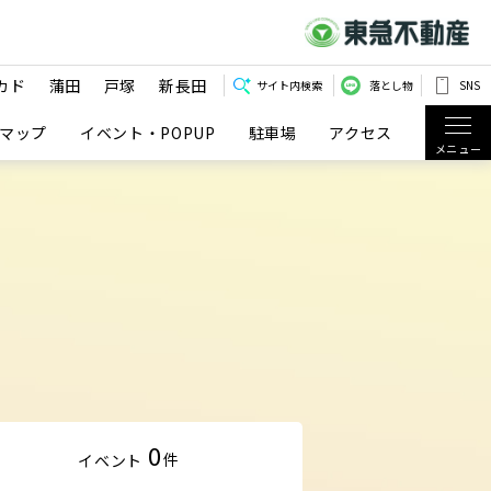
カド
蒲田
戸塚
新長田
サイト内検索
落とし物
SNS
マップ
イベント・POPUP
駐車場
アクセス
メニュー
0
件
イベント