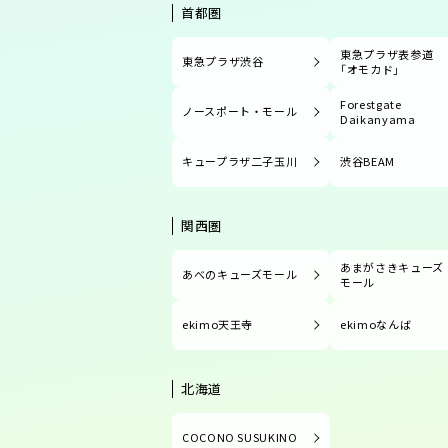
首都圏
東急プラザ表参道
東急プラザ渋谷
「オモカド」
Forestgate
ノースポート・モール
Daikanyama
キュープラザ二子玉川
渋谷BEAM
関西圏
あまがさきキューズ
あべのキューズモール
モール
ekimo天王寺
ekimoなんば
北海道
COCONO SUSUKINO