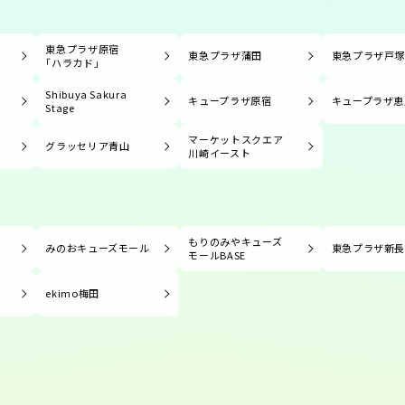
東急プラザ原宿
東急プラザ蒲田
東急プラザ戸
「ハラカド」
Shibuya Sakura
キュープラザ原宿
キュープラザ恵
Stage
マーケットスクエア
グラッセリア青山
川崎イースト
もりのみやキューズ
みのおキューズモール
東急プラザ新
モールBASE
ekimo梅田