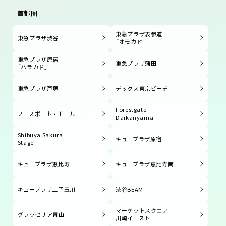
首都圏
東急プラザ表参道
東急プラザ渋谷
「オモカド」
東急プラザ原宿
東急プラザ蒲田
「ハラカド」
東急プラザ戸塚
デックス東京ビーチ
Forestgate
ノースポート・モール
Daikanyama
Shibuya Sakura
キュープラザ原宿
Stage
キュープラザ恵比寿
キュープラザ恵比寿南
キュープラザ二子玉川
渋谷BEAM
マーケットスクエア
グラッセリア青山
川崎イースト