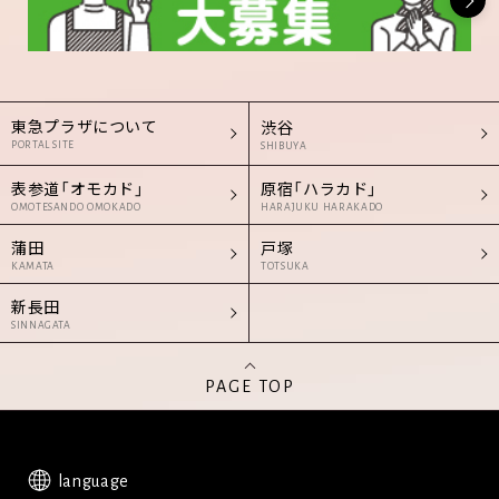
東急プラザについて
渋谷
PORTAL SITE
SHIBUYA
表参道「オモカド」
原宿「ハラカド」
OMOTESANDO OMOKADO
HARAJUKU HARAKADO
蒲田
戸塚
KAMATA
TOTSUKA
新長田
SINNAGATA
PAGE TOP
language