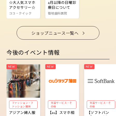
☆大人気スマホ
4月以降の日曜診
アクセサリー☆
療日について
ココ・クイック
菊地歯科医院
ショップニュース一覧へ
今後のイベント情報
ファッション・フ
生活サービス・そ
生活サービス・そ
ァッション雑貨
の他
の他
アジアン婦人服
【au】スマホ相
【ソフトバン