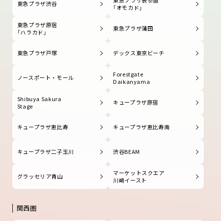
東急プラザ渋谷
「オモカド」
東急プラザ原宿
東急プラザ蒲田
「ハラカド」
東急プラザ戸塚
デックス東京ビーチ
Forestgate
ノースポート・モール
Daikanyama
Shibuya Sakura
キュープラザ原宿
Stage
キュープラザ恵比寿
キュープラザ恵比寿南
キュープラザ二子玉川
渋谷BEAM
マーケットスクエア
グラッセリア青山
川崎イースト
関西圏