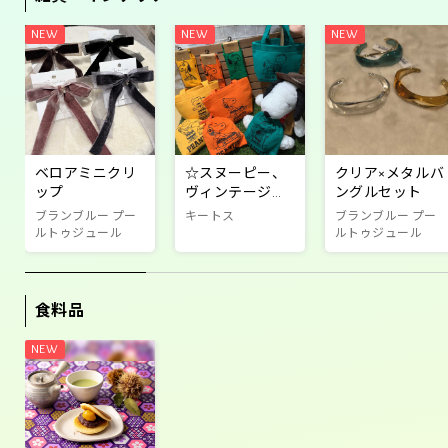
ベロアミニクリ
☆スヌーピー、
クリア×メタルバ
ップ
ヴィンテージ商
ングルセット
品☆
ブランブルー プー
キートス
ブランブルー プー
ルトゥジュール
ルトゥジュール
食料品