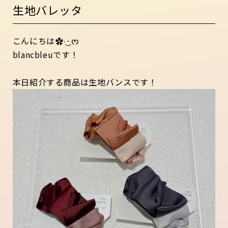
生地バレッタ
こんにちは✿·͜·ᰔ
blancbleuです！
本日紹介する商品は生地バンスです！