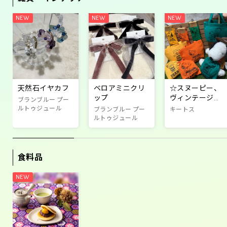
天然石イヤカフ
ベロアミニクリ
☆スヌーピー、
ップ
ヴィンテージ商
ブランブルー プー
品☆
ルトゥジュール
ブランブルー プー
キートス
ルトゥジュール
食料品