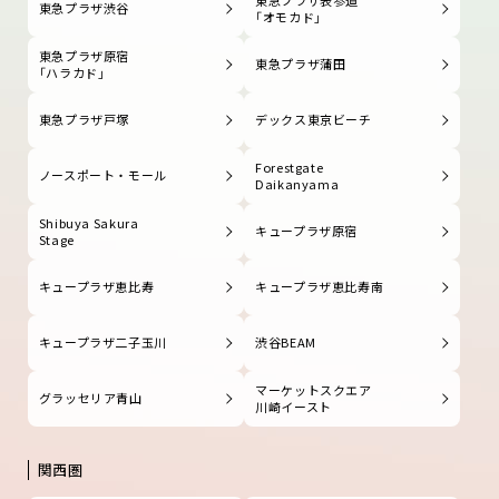
東急プラザ渋谷
「オモカド」
東急プラザ原宿
東急プラザ蒲田
「ハラカド」
東急プラザ戸塚
デックス東京ビーチ
Forestgate
ノースポート・モール
Daikanyama
Shibuya Sakura
キュープラザ原宿
Stage
キュープラザ恵比寿
キュープラザ恵比寿南
キュープラザ二子玉川
渋谷BEAM
マーケットスクエア
グラッセリア青山
川崎イースト
関西圏