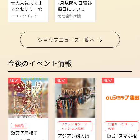
☆大人気スマホ
4月以降の日曜診
アクセサリー☆
療日について
ココ・クイック
菊地歯科医院
ショップニュース一覧へ
今後のイベント情報
ファッション・フ
生活サービス・そ
食料品
ァッション雑貨
の他
駄菓子屋横丁
アジアン婦人服
【au】スマホ相