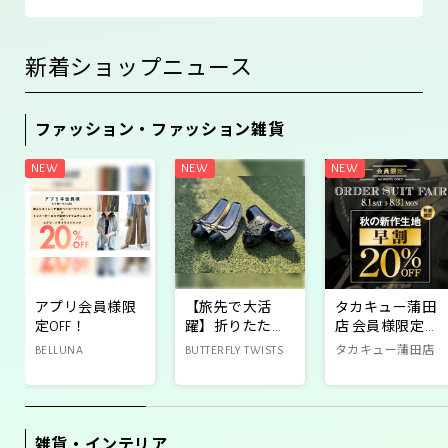
新着ショップニュース
ファッション・ファッション雑貨
アプリ会員様限
【旅先で大活
タカキュー蒲田
定OFF！
躍】折りたたみ
店 会員様限定秋
パンプス✨
の新作オーダー
BELLUNA
BUTTERFLY TWISTS
タカキュー蒲田店
セールのご案内
雑貨・インテリア