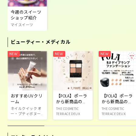
今週のスイーツ
ショップ紹介
マイスイーツ
ビューティー・メディカル
おすすめUVクリ
【POLA】ポーラ
【POLA】ポーラ
ーム
から新商品のお
から新商品のお
知らせ‼️
知らせ‼️
ネイルクイック オ
THE COSMETIC
THE COSMETIC
ー・プティボヌー
TERRACE DEUX
TERRACE DEUX
ル