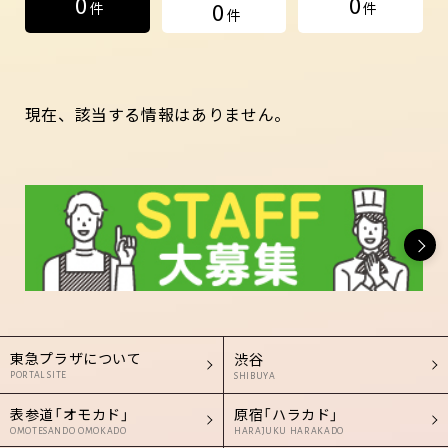
0
0
0
件
件
件
現在、該当する情報はありません。
東急プラザについて
渋谷
PORTAL SITE
SHIBUYA
表参道「オモカド」
原宿「ハラカド」
OMOTESANDO OMOKADO
HARAJUKU HARAKADO