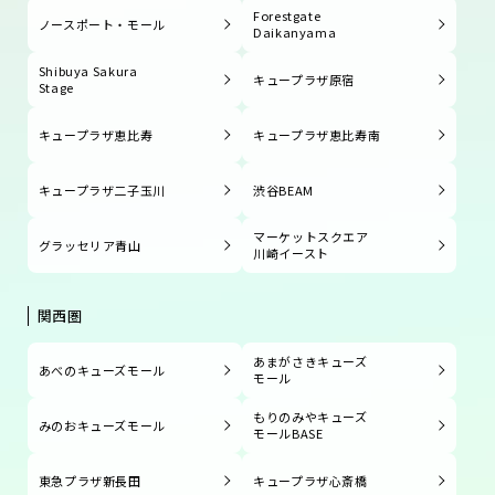
Forestgate
ノースポート・モール
Daikanyama
Shibuya Sakura
キュープラザ原宿
Stage
キュープラザ恵比寿
キュープラザ恵比寿南
キュープラザ二子玉川
渋谷BEAM
マーケットスクエア
グラッセリア青山
川崎イースト
関西圏
あまがさきキューズ
あべのキューズモール
モール
もりのみやキューズ
みのおキューズモール
モールBASE
東急プラザ新長田
キュープラザ心斎橋