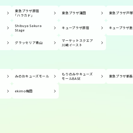
東急プラザ原宿
東急プラザ蒲田
東急プラザ戸
「ハラカド」
Shibuya Sakura
キュープラザ原宿
キュープラザ恵
Stage
マーケットスクエア
グラッセリア青山
川崎イースト
もりのみやキューズ
みのおキューズモール
東急プラザ新
モールBASE
ekimo梅田