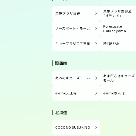
東急プラザ表参道
東急プラザ渋谷
「オモカド」
Forestgate
ノースポート・モール
Daikanyama
キュープラザ二子玉川
渋谷BEAM
関西圏
あまがさきキューズ
あべのキューズモール
モール
ekimo天王寺
ekimoなんば
北海道
COCONO SUSUKINO