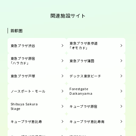
関連施設サイト
首都圏
東急プラザ表参道
東急プラザ渋谷
「オモカド」
東急プラザ原宿
東急プラザ蒲田
「ハラカド」
東急プラザ戸塚
デックス東京ビーチ
Forestgate
ノースポート・モール
Daikanyama
Shibuya Sakura
キュープラザ原宿
Stage
キュープラザ恵比寿
キュープラザ恵比寿南