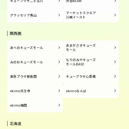
キュープラザ二子玉川
渋谷BEAM
マーケットスクエア
グラッセリア青山
川崎イースト
関西圏
あまがさきキューズ
あべのキューズモール
モール
もりのみやキューズ
みのおキューズモール
モールBASE
東急プラザ新長田
キュープラザ心斎橋
ekimo天王寺
ekimoなんば
ekimo梅田
北海道