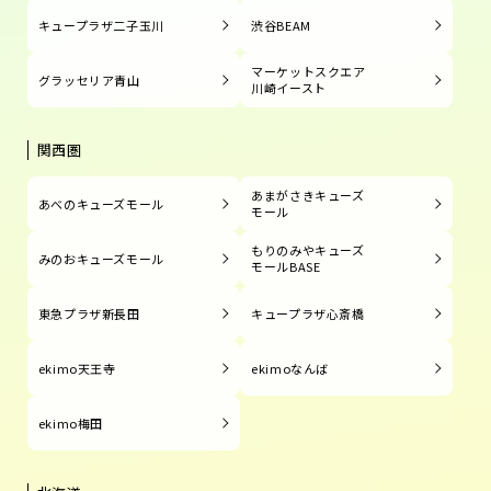
キュープラザ二子玉川
渋谷BEAM
マーケットスクエア
グラッセリア青山
川崎イースト
関西圏
あまがさきキューズ
あべのキューズモール
モール
もりのみやキューズ
みのおキューズモール
モールBASE
東急プラザ新長田
キュープラザ心斎橋
ekimo天王寺
ekimoなんば
ekimo梅田