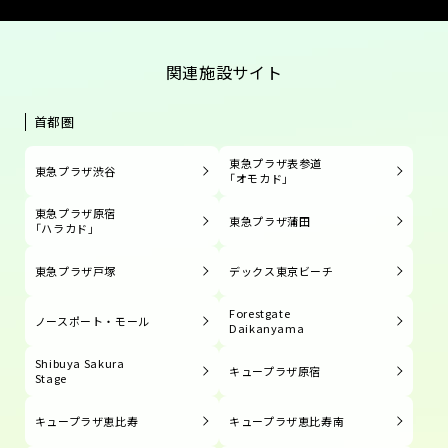
関連施設サイト
首都圏
東急プラザ表参道
東急プラザ渋谷
「オモカド」
東急プラザ原宿
東急プラザ蒲田
「ハラカド」
東急プラザ戸塚
デックス東京ビーチ
Forestgate
ノースポート・モール
Daikanyama
Shibuya Sakura
キュープラザ原宿
Stage
キュープラザ恵比寿
キュープラザ恵比寿南